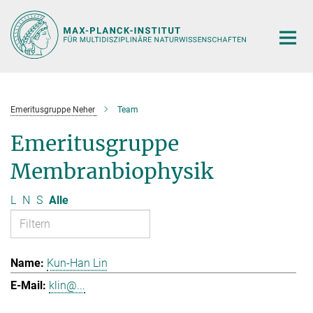
Hauptinhalt
Emeritusgruppe Neher
Team
Emeritusgruppe
Membranbiophysik
L
N
S
Alle
Kun-Han Lin
klin@...