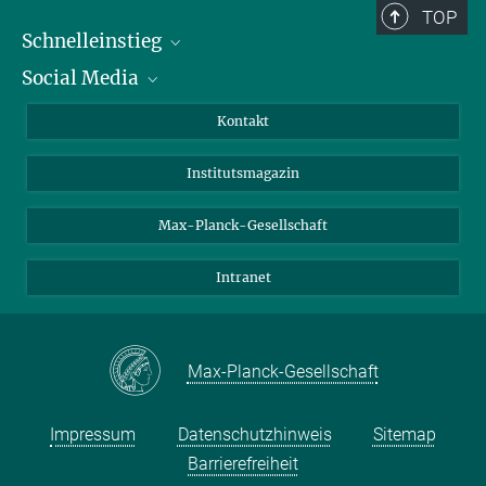
TOP
Schnelleinstieg
Social Media
Alumni
Bewerber*innen
LinkedIn
Kontakt
Besucher*innen
Bluesky
Institutsmagazin
Fördernde
Facebook
Journalist*innen
TikTok
Max-Planck-Gesellschaft
Schulen
YouTube
Intranet
Studierende
Wissenschaftler*innen
Max-Planck-Gesellschaft
Impressum
Datenschutzhinweis
Sitemap
Barrierefreiheit