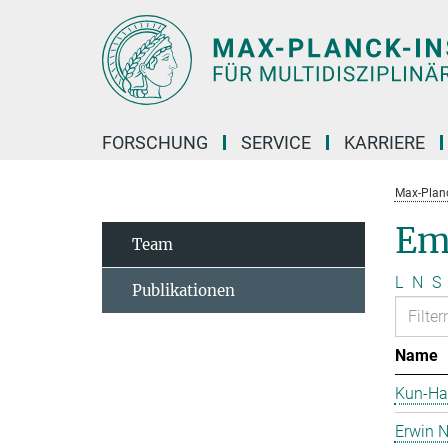
Hauptinhalt
FORSCHUNG
SERVICE
KARRIERE
Max-Planc
Em
Team
L
N
S
Publikationen
Name
Kun-Ha
Erwin N