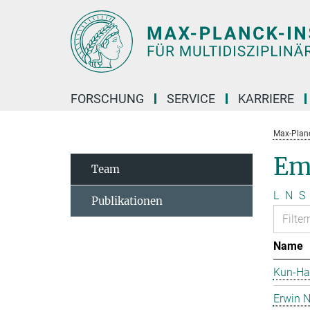
Hauptinhalt
FORSCHUNG
SERVICE
KARRIERE
Max-Planc
Em
Team
L
N
S
Publikationen
Name
Kun-Ha
Erwin N