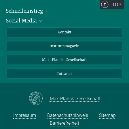
TOP
Schnelleinstieg
Social Media
Alumni
Bewerber*innen
LinkedIn
Kontakt
Besucher*innen
Bluesky
Institutsmagazin
Fördernde
Facebook
Journalist*innen
TikTok
Max-Planck-Gesellschaft
Schulen
YouTube
Intranet
Studierende
Wissenschaftler*innen
Max-Planck-Gesellschaft
Impressum
Datenschutzhinweis
Sitemap
Barrierefreiheit