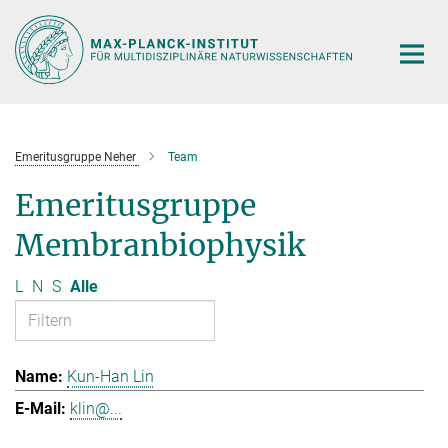
Hauptinhalt
Emeritusgruppe Neher
Team
Emeritusgruppe
Membranbiophysik
L
N
S
Alle
Kun-Han Lin
klin@...