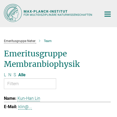
Hauptinhalt
Emeritusgruppe Neher
Team
Emeritusgruppe
Membranbiophysik
L
N
S
Alle
Kun-Han Lin
klin@...