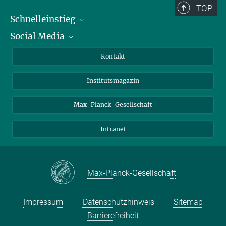
TOP
Schnelleinstieg
Social Media
Alumni
Bewerber*innen
LinkedIn
Kontakt
Besucher*innen
Bluesky
Institutsmagazin
Fördernde
Facebook
Journalist*innen
TikTok
Max-Planck-Gesellschaft
Schulen
YouTube
Intranet
Studierende
Wissenschaftler*innen
Max-Planck-Gesellschaft
Impressum
Datenschutzhinweis
Sitemap
Barrierefreiheit