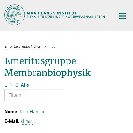
Hauptinhalt
Emeritusgruppe Neher
Team
Emeritusgruppe
Membranbiophysik
L
N
S
Alle
Kun-Han Lin
klin@...