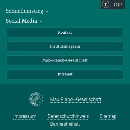
TOP
Schnelleinstieg
Social Media
Alumni
Bewerber*innen
LinkedIn
Kontakt
Besucher*innen
Bluesky
Institutsmagazin
Fördernde
Facebook
Journalist*innen
TikTok
Max-Planck-Gesellschaft
Schulen
YouTube
Intranet
Studierende
Wissenschaftler*innen
Max-Planck-Gesellschaft
Impressum
Datenschutzhinweis
Sitemap
Barrierefreiheit