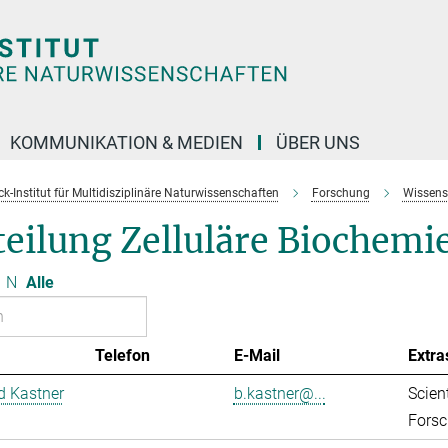
KOMMUNIKATION & MEDIEN
ÜBER UNS
k-Institut für Multidisziplinäre Naturwissenschaften
Forschung
Wissens
eilung Zelluläre Biochemi
N
Alle
Telefon
E-Mail
Extra
d Kastner
b.kastner@...
Scient
Forsc