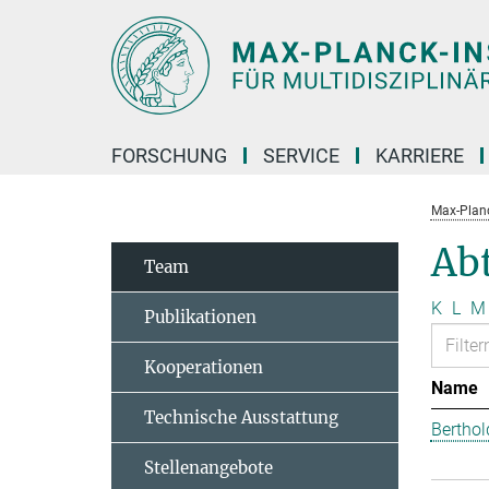
Hauptinhalt
FORSCHUNG
SERVICE
KARRIERE
Max-Planc
Abt
Team
K
L
M
Publikationen
Kooperationen
Name
Technische Ausstattung
Berthol
Stellenangebote