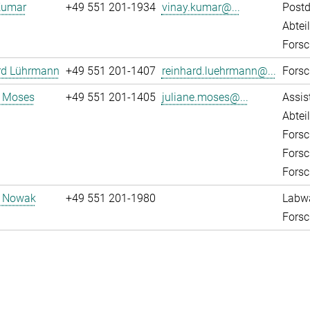
Kumar
+49 551 201-1934
vinay.kumar@...
Post
Abtei
Forsc
rd Lührmann
+49 551 201-1407
reinhard.luehrmann@...
Forsc
e Moses
+49 551 201-1405
juliane.moses@...
Assis
Abtei
Forsc
Forsc
Forsc
d Nowak
+49 551 201-1980
Labw
Forsc