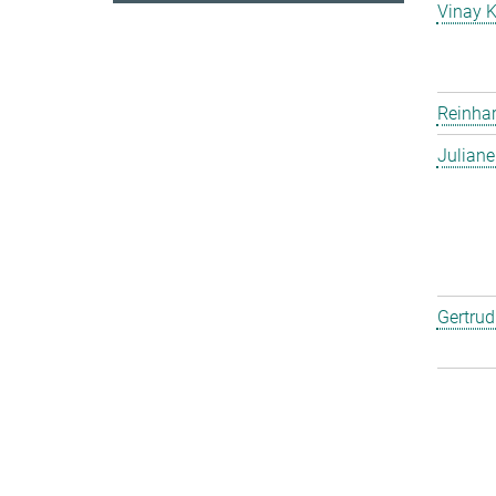
Vinay 
Reinha
Julian
Gertru