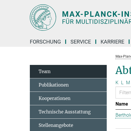
Hauptinhalt
FORSCHUNG
SERVICE
KARRIERE
Max-Planc
Abt
Team
K
L
M
Publikationen
Kooperationen
Name
Technische Ausstattung
Berthol
Stellenangebote