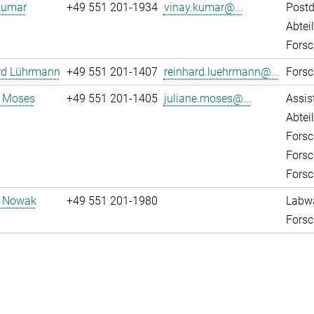
Kumar
+49 551 201-1934
vinay.kumar@...
Post
Abtei
Forsc
rd Lührmann
+49 551 201-1407
reinhard.luehrmann@...
Forsc
e Moses
+49 551 201-1405
juliane.moses@...
Assis
Abtei
Forsc
Forsc
Forsc
d Nowak
+49 551 201-1980
Labw
Forsc