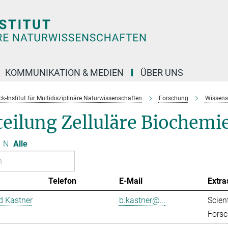
KOMMUNIKATION & MEDIEN
ÜBER UNS
k-Institut für Multidisziplinäre Naturwissenschaften
Forschung
Wissens
eilung Zelluläre Biochemi
N
Alle
Telefon
E-Mail
Extra
d Kastner
b.kastner@...
Scient
Forsc