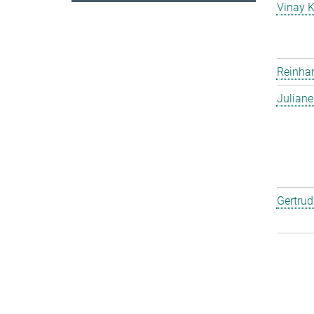
Vinay 
Reinha
Julian
Gertru