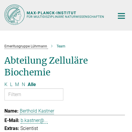
Hauptinhalt
Emeritusgruppe Lührmann
Team
Abteilung Zelluläre
Biochemie
K
L
M
N
Alle
Berthold Kastner
b.kastner@...
Scientist