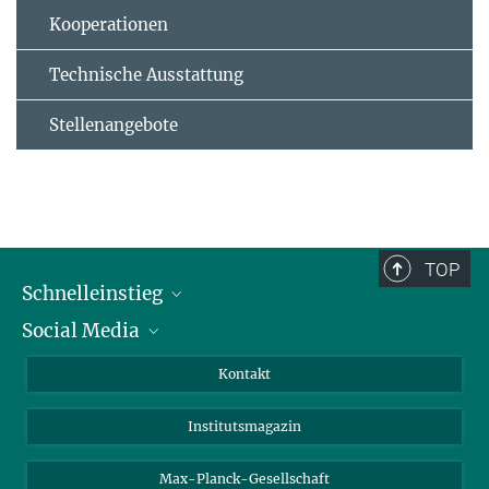
Kooperationen
Technische Ausstattung
Stellenangebote
TOP
Schnelleinstieg
Social Media
Alumni
Bewerber*innen
LinkedIn
Kontakt
Besucher*innen
Bluesky
Institutsmagazin
Fördernde
Facebook
Journalist*innen
TikTok
Max-Planck-Gesellschaft