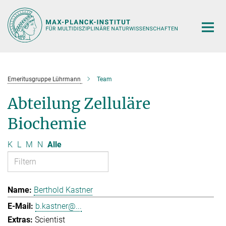
Hauptinhalt
Emeritusgruppe Lührmann
Team
Abteilung Zelluläre
Biochemie
K
L
M
N
Alle
Berthold Kastner
b.kastner@...
Scientist