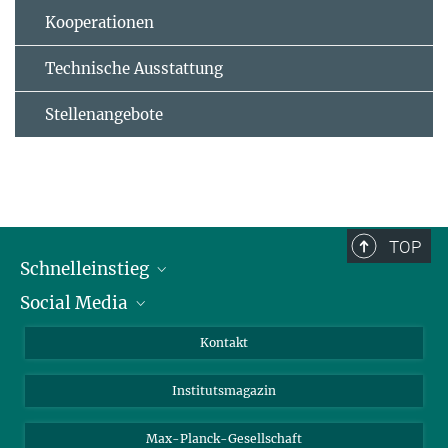
Kooperationen
Technische Ausstattung
Stellenangebote
TOP
Schnelleinstieg
Social Media
Alumni
Bewerber*innen
LinkedIn
Kontakt
Besucher*innen
Bluesky
Institutsmagazin
Fördernde
Facebook
Journalist*innen
TikTok
Max-Planck-Gesellschaft