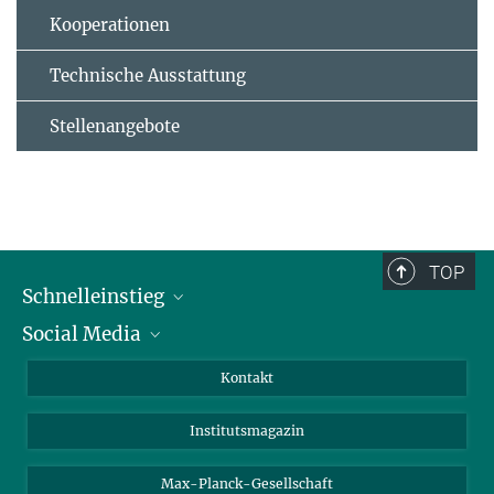
Kooperationen
Technische Ausstattung
Stellenangebote
TOP
Schnelleinstieg
Social Media
Alumni
Bewerber*innen
LinkedIn
Kontakt
Besucher*innen
Bluesky
Institutsmagazin
Fördernde
Facebook
Journalist*innen
TikTok
Max-Planck-Gesellschaft