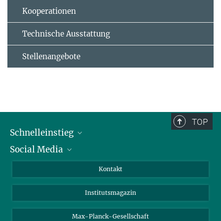
Kooperationen
Technische Ausstattung
Stellenangebote
TOP
Schnelleinstieg
Social Media
Alumni
Bewerber*innen
LinkedIn
Kontakt
Besucher*innen
Bluesky
Institutsmagazin
Fördernde
Facebook
Journalist*innen
TikTok
Max-Planck-Gesellschaft