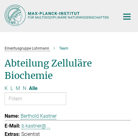
Hauptinhalt
Emeritusgruppe Lührmann
Team
Abteilung Zelluläre
Biochemie
K
L
M
N
Alle
Berthold Kastner
b.kastner@...
Scientist