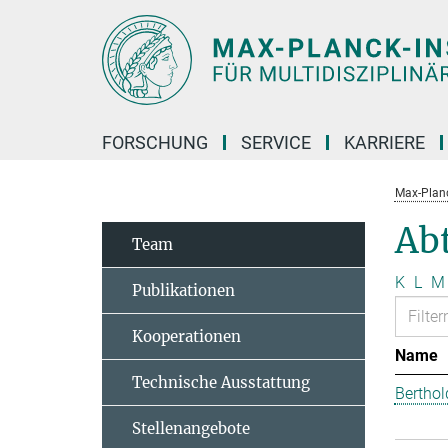
Hauptinhalt
FORSCHUNG
SERVICE
KARRIERE
Max-Planc
Abt
Team
K
L
M
Publikationen
Kooperationen
Name
Technische Ausstattung
Berthol
Stellenangebote