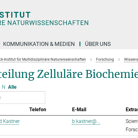
KOMMUNIKATION & MEDIEN
ÜBER UNS
k-Institut für Multidisziplinäre Naturwissenschaften
Forschung
Wissens
eilung Zelluläre Biochemi
N
Alle
Telefon
E-Mail
Extra
d Kastner
b.kastner@...
Scient
Forsc