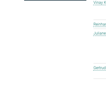
Vinay 
Reinha
Julian
Gertru