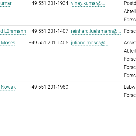
Kumar
+49 551 201-1934
vinay.kumar@...
Post
Abtei
Forsc
rd Lührmann
+49 551 201-1407
reinhard.luehrmann@...
Forsc
e Moses
+49 551 201-1405
juliane.moses@...
Assis
Abtei
Forsc
Forsc
Forsc
d Nowak
+49 551 201-1980
Labw
Forsc