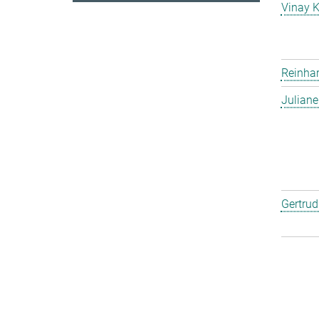
Vinay 
Reinha
Julian
Gertru