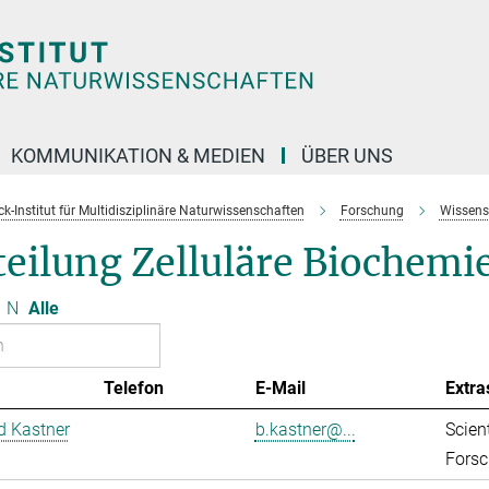
KOMMUNIKATION & MEDIEN
ÜBER UNS
k-Institut für Multidisziplinäre Naturwissenschaften
Forschung
Wissens
eilung Zelluläre Biochemi
N
Alle
Telefon
E-Mail
Extra
d Kastner
b.kastner@...
Scient
Forsc