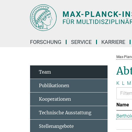
Hauptinhalt
FORSCHUNG
SERVICE
KARRIERE
Max-Planc
Abt
Team
K
L
M
Publikationen
Kooperationen
Name
Technische Ausstattung
Berthol
Stellenangebote