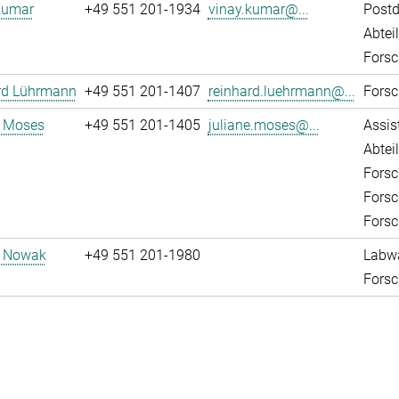
Kumar
+49 551 201-1934
vinay.kumar@...
Post
Abtei
Forsc
rd Lührmann
+49 551 201-1407
reinhard.luehrmann@...
Forsc
e Moses
+49 551 201-1405
juliane.moses@...
Assis
Abtei
Forsc
Forsc
Forsc
d Nowak
+49 551 201-1980
Labw
Forsc