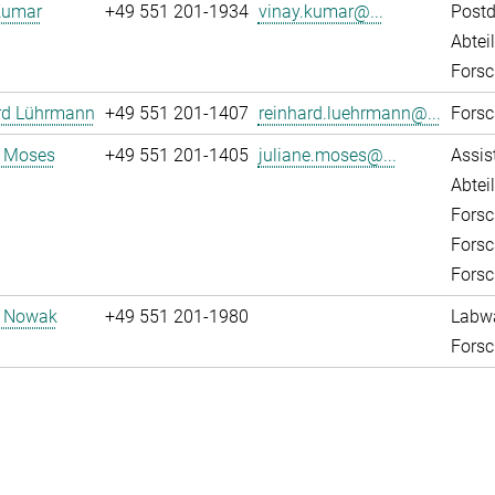
Kumar
+49 551 201-1934
vinay.kumar@...
Post
Abtei
Forsc
rd Lührmann
+49 551 201-1407
reinhard.luehrmann@...
Forsc
e Moses
+49 551 201-1405
juliane.moses@...
Assis
Abtei
Forsc
Forsc
Forsc
d Nowak
+49 551 201-1980
Labw
Forsc