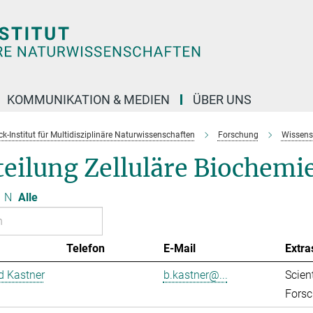
KOMMUNIKATION & MEDIEN
ÜBER UNS
k-Institut für Multidisziplinäre Naturwissenschaften
Forschung
Wissens
eilung Zelluläre Biochemi
N
Alle
Telefon
E-Mail
Extra
d Kastner
b.kastner@...
Scient
Forsc