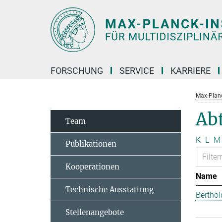
Hauptinhalt
FORSCHUNG
SERVICE
KARRIERE
Max-Planc
Abt
Team
K
L
M
Publikationen
Kooperationen
Name
Technische Ausstattung
Berthol
Stellenangebote