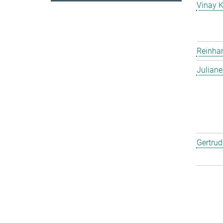
Vinay 
Reinha
Julian
Gertru