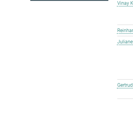
Vinay 
Reinha
Julian
Gertru