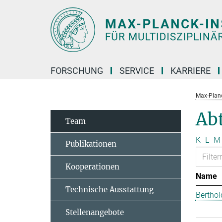
Hauptinhalt
FORSCHUNG
SERVICE
KARRIERE
Max-Planc
Abt
Team
K
L
M
Publikationen
Kooperationen
Name
Technische Ausstattung
Berthol
Stellenangebote