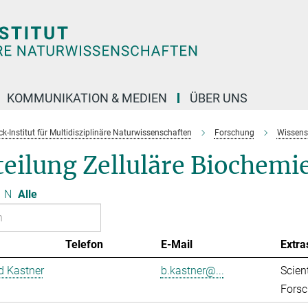
KOMMUNIKATION & MEDIEN
ÜBER UNS
k-Institut für Multidisziplinäre Naturwissenschaften
Forschung
Wissens
eilung Zelluläre Biochemi
N
Alle
Telefon
E-Mail
Extra
d Kastner
b.kastner@...
Scient
Forsc