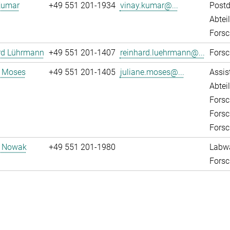
Kumar
+49 551 201-1934
vinay.kumar@...
Post
Abtei
Forsc
rd Lührmann
+49 551 201-1407
reinhard.luehrmann@...
Forsc
e Moses
+49 551 201-1405
juliane.moses@...
Assis
Abtei
Forsc
Forsc
Forsc
d Nowak
+49 551 201-1980
Labw
Forsc