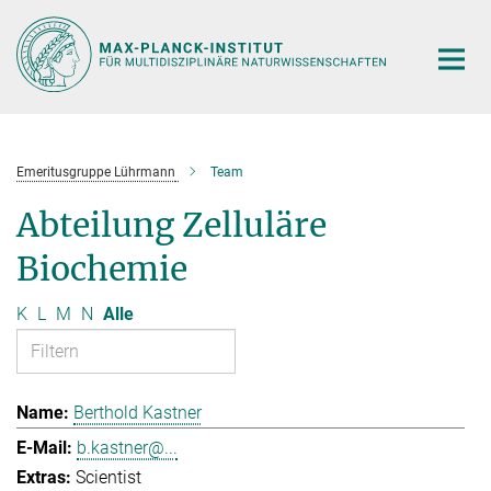
Hauptinhalt
Emeritusgruppe Lührmann
Team
Abteilung Zelluläre
Biochemie
K
L
M
N
Alle
Berthold Kastner
b.kastner@...
Scientist