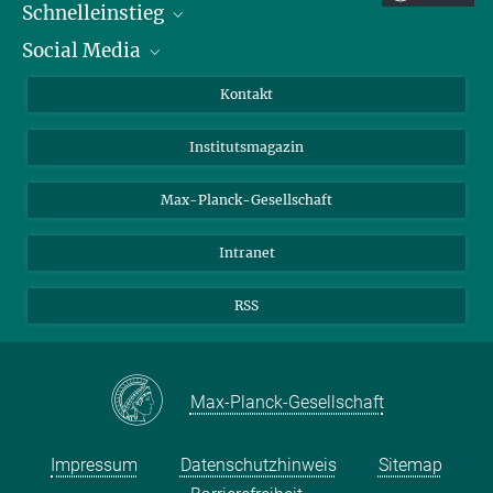
Schnelleinstieg
Social Media
Alumni
Bewerber*innen
LinkedIn
Kontakt
Besucher*innen
Bluesky
Institutsmagazin
Fördernde
Facebook
Journalist*innen
TikTok
Max-Planck-Gesellschaft
Schulen
YouTube
Intranet
Studierende
Wissenschaftler*innen
RSS
Max-Planck-Gesellschaft
Impressum
Datenschutzhinweis
Sitemap