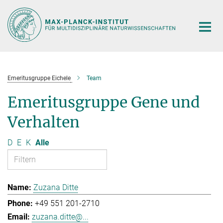
Hauptinhalt
Emeritusgruppe Eichele
Team
Emeritusgruppe Gene und
Verhalten
D
E
K
Alle
Zuzana Ditte
+49 551 201-2710
zuzana.ditte@...