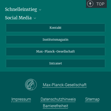
TOP
Schnelleinstieg
Social Media
Alumni
Bewerber*innen
LinkedIn
Kontakt
Besucher*innen
Bluesky
Institutsmagazin
Fördernde
Facebook
Journalist*innen
TikTok
Max-Planck-Gesellschaft
Schulen
YouTube
Intranet
Studierende
Wissenschaftler*innen
Max-Planck-Gesellschaft
Impressum
Datenschutzhinweis
Sitemap
Barrierefreiheit