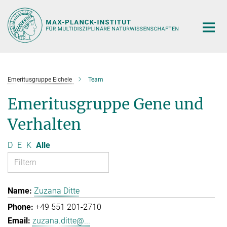
Hauptinhalt
Emeritusgruppe Eichele
Team
Emeritusgruppe Gene und
Verhalten
D
E
K
Alle
Zuzana Ditte
+49 551 201-2710
zuzana.ditte@...