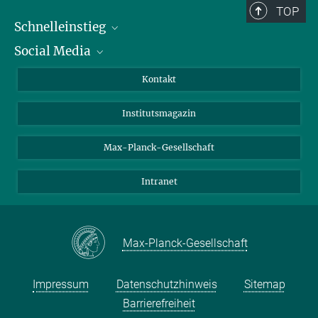
TOP
Schnelleinstieg
Social Media
Alumni
Bewerber*innen
LinkedIn
Kontakt
Besucher*innen
Bluesky
Institutsmagazin
Fördernde
Facebook
Journalist*innen
TikTok
Max-Planck-Gesellschaft
Schulen
YouTube
Intranet
Studierende
Wissenschaftler*innen
Max-Planck-Gesellschaft
Impressum
Datenschutzhinweis
Sitemap
Barrierefreiheit