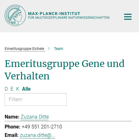
Hauptinhalt
Emeritusgruppe Eichele
Team
Emeritusgruppe Gene und
Verhalten
D
E
K
Alle
Zuzana Ditte
+49 551 201-2710
zuzana.ditte@...