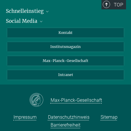
TOP
Schnelleinstieg
Social Media
Alumni
Bewerber*innen
LinkedIn
Kontakt
Besucher*innen
Bluesky
Institutsmagazin
Fördernde
Facebook
Journalist*innen
TikTok
Max-Planck-Gesellschaft
Schulen
YouTube
Intranet
Studierende
Wissenschaftler*innen
Max-Planck-Gesellschaft
Impressum
Datenschutzhinweis
Sitemap
Barrierefreiheit