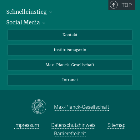
TOP
Schnelleinstieg
Social Media
Alumni
Bewerber*innen
LinkedIn
Kontakt
Besucher*innen
Bluesky
Institutsmagazin
Fördernde
Facebook
Journalist*innen
TikTok
Max-Planck-Gesellschaft
Schulen
YouTube
Intranet
Studierende
Wissenschaftler*innen
Max-Planck-Gesellschaft
Impressum
Datenschutzhinweis
Sitemap
Barrierefreiheit