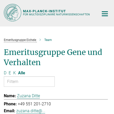
Hauptinhalt
Emeritusgruppe Eichele
Team
Emeritusgruppe Gene und
Verhalten
D
E
K
Alle
Zuzana Ditte
+49 551 201-2710
zuzana.ditte@...