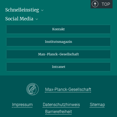
TOP
Schnelleinstieg
Social Media
Alumni
Bewerber*innen
LinkedIn
Kontakt
Besucher*innen
Bluesky
Institutsmagazin
Fördernde
Facebook
Journalist*innen
TikTok
Max-Planck-Gesellschaft
Schulen
YouTube
Intranet
Studierende
Wissenschaftler*innen
Max-Planck-Gesellschaft
Impressum
Datenschutzhinweis
Sitemap
Barrierefreiheit