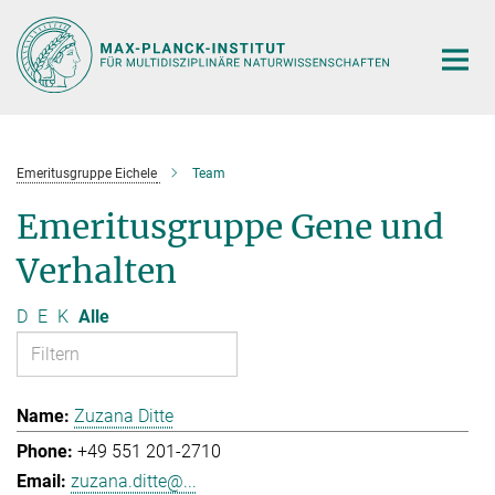
Hauptinhalt
Emeritusgruppe Eichele
Team
Emeritusgruppe Gene und
Verhalten
D
E
K
Alle
Zuzana Ditte
+49 551 201-2710
zuzana.ditte@...