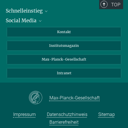
TOP
Schnelleinstieg
Social Media
Alumni
Bewerber*innen
LinkedIn
Kontakt
Besucher*innen
Bluesky
Institutsmagazin
Fördernde
Facebook
Journalist*innen
TikTok
Max-Planck-Gesellschaft
Schulen
YouTube
Intranet
Studierende
Wissenschaftler*innen
Max-Planck-Gesellschaft
Impressum
Datenschutzhinweis
Sitemap
Barrierefreiheit