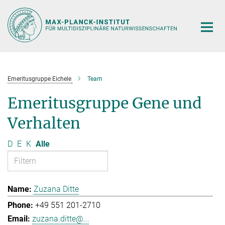
Hauptinhalt
Emeritusgruppe Eichele
Team
Emeritusgruppe Gene und
Verhalten
D
E
K
Alle
Zuzana Ditte
+49 551 201-2710
zuzana.ditte@...