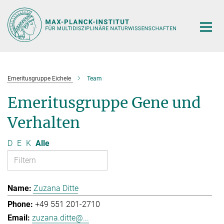
Hauptinhalt
Emeritusgruppe Eichele
Team
Emeritusgruppe Gene und
Verhalten
D
E
K
Alle
Zuzana Ditte
+49 551 201-2710
zuzana.ditte@...