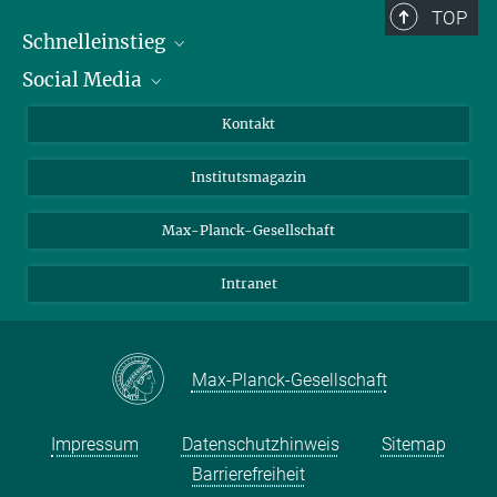
TOP
Schnelleinstieg
Social Media
Alumni
Bewerber*innen
LinkedIn
Kontakt
Besucher*innen
Bluesky
Institutsmagazin
Fördernde
Facebook
Journalist*innen
TikTok
Max-Planck-Gesellschaft
Schulen
YouTube
Intranet
Studierende
Wissenschaftler*innen
Max-Planck-Gesellschaft
Impressum
Datenschutzhinweis
Sitemap
Barrierefreiheit