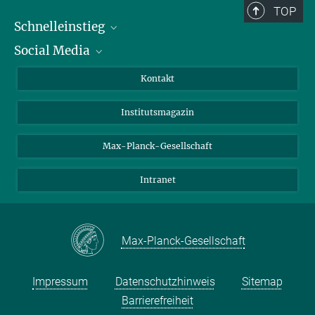
TOP
Schnelleinstieg
Social Media
Alumni
Bewerber*innen
LinkedIn
Kontakt
Besucher*innen
Bluesky
Institutsmagazin
Fördernde
Facebook
Journalist*innen
TikTok
Max-Planck-Gesellschaft
Schulen
YouTube
Intranet
Studierende
Wissenschaftler*innen
Max-Planck-Gesellschaft
Impressum
Datenschutzhinweis
Sitemap
Barrierefreiheit