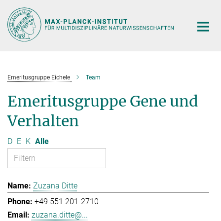
Hauptinhalt
Emeritusgruppe Eichele
Team
Emeritusgruppe Gene und
Verhalten
D
E
K
Alle
Zuzana Ditte
+49 551 201-2710
zuzana.ditte@...