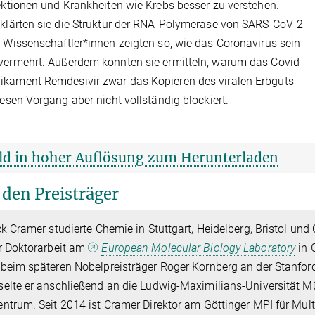
fektionen und Krankheiten wie Krebs besser zu verstehen.
 klärten sie die Struktur der RNA-Polymerase von SARS-CoV-2
e Wissenschaftler*innen zeigten so, wie das Coronavirus sein
vermehrt. Außerdem konnten sie ermitteln, warum das Covid-
kament Remdesivir zwar das Kopieren des viralen Erbguts
diesen Vorgang aber nicht vollständig blockiert.
ld in hoher Auflösung zum Herunterladen
 den Preisträger
ck Cramer studierte Chemie in Stuttgart, Heidelberg, Bristol un
r Doktorarbeit am
European Molecular Biology Laboratory
in 
beim späteren Nobelpreisträger Roger Kornberg an der Stanford
elte er anschließend an die Ludwig-Maximilians-Universität M
ntrum. Seit 2014 ist Cramer Direktor am Göttinger MPI für Mul