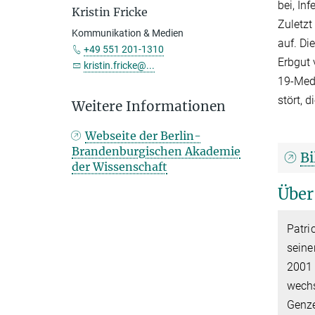
bei, In
Kristin Fricke
Zuletzt
Kommunikation & Medien
auf. Di
+49 551 201-1310
Erbgut 
kristin.fricke@...
19-Medi
stört, 
Weitere Informationen
Webseite der Berlin-
Brandenburgischen Akademie
Bi
der Wissenschaft
Über
Patri
seine
2001 
wechs
Genze