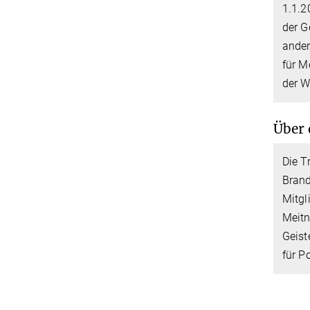
1.1.2
der G
ander
für M
der W
Über 
Die T
Brand
Mitgl
Meitn
Geist
für P