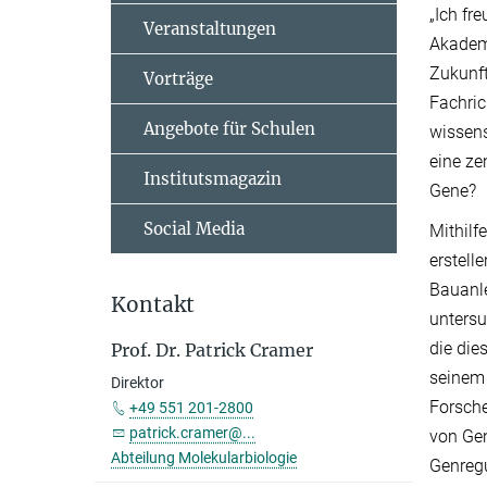
„Ich fr
Veranstaltungen
Akadem
Zukunft
Vorträge
Fachric
Angebote für Schulen
wissens
eine ze
Institutsmagazin
Gene?
Social Media
Mithilf
erstell
Bauanle
Kontakt
unters
die die
Prof. Dr. Patrick Cramer
seinem 
Direktor
Forsche
+49 551 201-2800
patrick.cramer@...
von Gen
Abteilung Molekularbiologie
Genregu