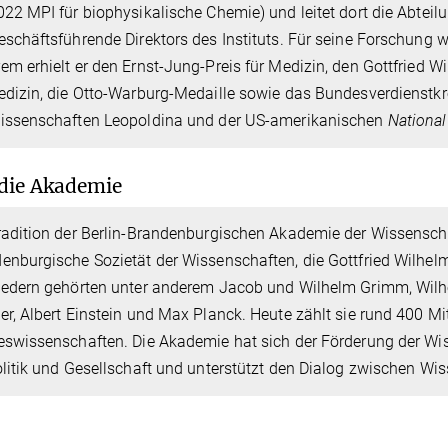
022 MPI für biophysikalische Chemie) und leitet dort die Abteil
eschäftsführende Direktors des Instituts. Für seine Forschung 
em erhielt er den Ernst-Jung-Preis für Medizin, den Gottfried Wi
edizin, die Otto-Warburg-Medaille sowie das Bundesverdienstkre
issenschaften Leopoldina und der US-amerikanischen
Nationa
die Akademie
radition der Berlin-Brandenburgischen Akademie der Wissenscha
enburgische Sozietät der Wissenschaften, die Gottfried Wilhel
iedern gehörten unter anderem Jacob und Wilhelm Grimm, Wilh
er, Albert Einstein und Max Planck. Heute zählt sie rund 400 Mi
eswissenschaften. Die Akademie hat sich der Förderung der Wis
olitik und Gesellschaft und unterstützt den Dialog zwischen Wis