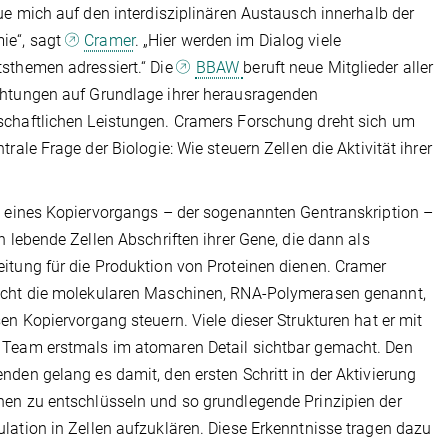
eue mich auf den interdisziplinären Austausch innerhalb der
ie“, sagt
Cramer
. „Hier werden im Dialog viele
sthemen adressiert.“ Die
BBAW
beruft neue Mitglieder aller
htungen auf Grundlage ihrer herausragenden
chaftlichen Leistungen. Cramers Forschung dreht sich um
ntrale Frage der Biologie: Wie steuern Zellen die Aktivität ihrer
e eines Kopiervorgangs – der sogenannten Gentranskription –
en lebende Zellen Abschriften ihrer Gene, die dann als
itung für die Produktion von Proteinen dienen. Cramer
ucht die molekularen Maschinen, RNA-Polymerasen genannt,
sen Kopiervorgang steuern. Viele dieser Strukturen hat er mit
Team erstmals im atomaren Detail sichtbar gemacht. Den
nden gelang es damit, den ersten Schritt in der Aktivierung
en zu entschlüsseln und so grundlegende Prinzipien der
lation in Zellen aufzuklären. Diese Erkenntnisse tragen dazu