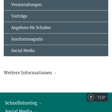
Veranstaltungen
Vorträge
Angebote für Schulen
Institutsmagazin
Social Media
Weitere Informationen
Webseite von Sonja Lorenz'
Forschungsgruppe
Spezifitäts-
mechanismen im Ubiquitin-System
TOP
Schnelleinstieg
Social Media
Alumni