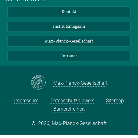
Bewerber*innen
LinkedIn
Kontakt
Besucher*innen
Bluesky
Institutsmagazin
Fördernde
Facebook
Journalist*innen
TikTok
Max-Planck-Gesellschaft
Schulen
YouTube
Intranet
Studierende
Wissenschaftler*innen
Max-Planck-Gesellschaft
Impressum
Datenschutzhinweis
Sitemap
Barrierefreiheit
©
2026, Max-Planck-Gesellschaft