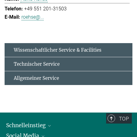
+49 551 201-31503
roehse@...
Wissenschaftlicher Service & Facilities
Technischer Service
Allgemeiner Service
TOP
Schnelleinstieg
Social Media
Alumni