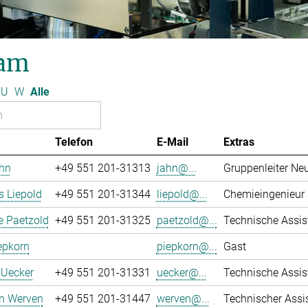
am
U
W
Alle
Telefon
E-Mail
Extras
ahn
+49 551 201-31313
jahn@...
Gruppenleiter Ne
 Liepold
+49 551 201-31344
liepold@...
Chemieingenieur
e Paetzold
+49 551 201-31325
paetzold@...
Technische Assiste
epkorn
piepkorn@...
Gast
 Uecker
+49 551 201-31331
uecker@...
Technische Assiste
an Werven
+49 551 201-31447
werven@...
Technischer Assi