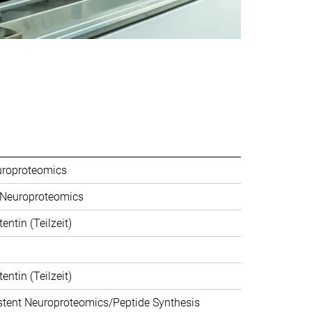
uroproteomics
 Neuroproteomics
ntin (Teilzeit)
ntin (Teilzeit)
stent Neuroproteomics/Peptide Synthesis