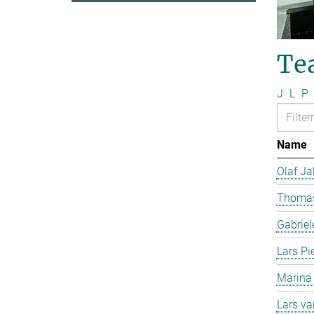
Te
J
L
P
Name
Olaf J
Thomas
Gabriel
Lars Pi
Marina
Lars v