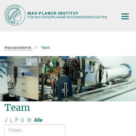
Hauptinhalt
Neuroproteomik
Team
Team
J
L
P
U
W
Alle