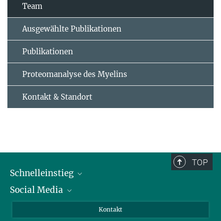
Team
Ausgewählte Publikationen
Publikationen
Proteomanalyse des Myelins
Kontakt & Standort
TOP
Schnelleinstieg
Social Media
Alumni
Bewerber*innen
LinkedIn
Kontakt