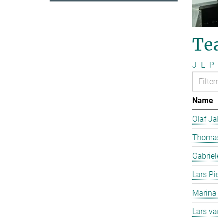
Te
J
L
P
Name
Olaf J
Thomas
Gabriel
Lars Pi
Marina
Lars v