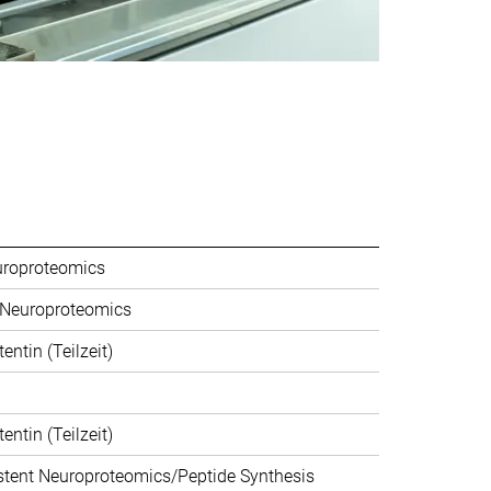
uroproteomics
 Neuroproteomics
ntin (Teilzeit)
ntin (Teilzeit)
stent Neuroproteomics/Peptide Synthesis