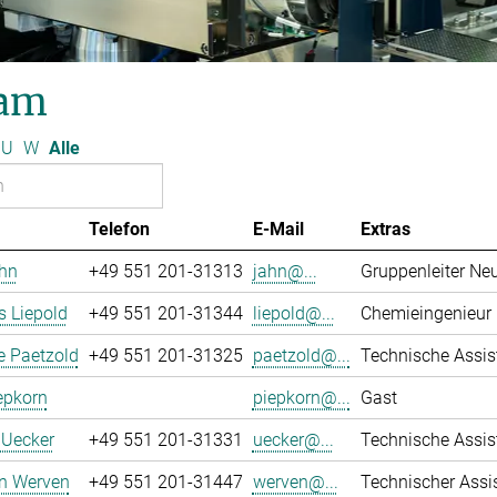
am
U
W
Alle
Telefon
E-Mail
Extras
ahn
+49 551 201-31313
jahn@...
Gruppenleiter Ne
 Liepold
+49 551 201-31344
liepold@...
Chemieingenieur
e Paetzold
+49 551 201-31325
paetzold@...
Technische Assiste
epkorn
piepkorn@...
Gast
 Uecker
+49 551 201-31331
uecker@...
Technische Assiste
an Werven
+49 551 201-31447
werven@...
Technischer Assi