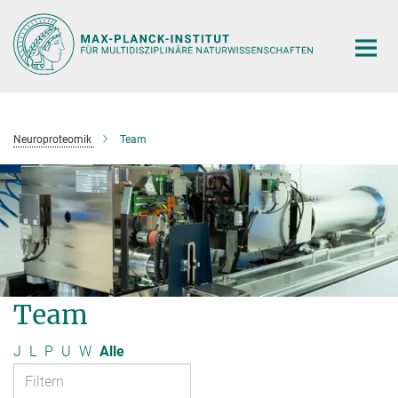
Hauptinhalt
Neuroproteomik
Team
Team
J
L
P
U
W
Alle