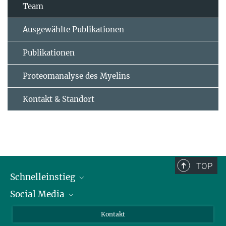
Team
Ausgewählte Publikationen
Publikationen
Proteomanalyse des Myelins
Kontakt & Standort
TOP
Schnelleinstieg
Social Media
Alumni
Bewerber*innen
LinkedIn
Kontakt