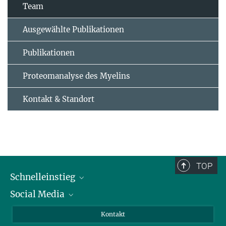
Team
Ausgewählte Publikationen
Publikationen
Proteomanalyse des Myelins
Kontakt & Standort
TOP
Schnelleinstieg
Social Media
Alumni
Bewerber*innen
LinkedIn
Kontakt