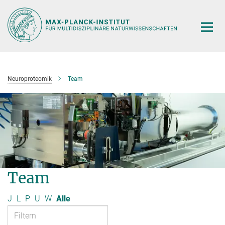
Hauptinhalt
Neuroproteomik
Team
Team
J
L
P
U
W
Alle