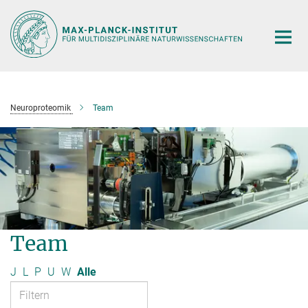
Hauptinhalt
Neuroproteomik
Team
Team
J
L
P
U
W
Alle