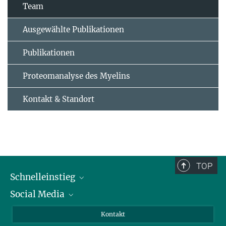
Team
Ausgewählte Publikationen
Publikationen
Proteomanalyse des Myelins
Kontakt & Standort
TOP
Schnelleinstieg
Social Media
Alumni
Bewerber*innen
LinkedIn
Kontakt