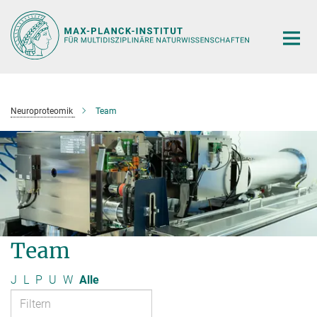
Hauptinhalt
Neuroproteomik
Team
Team
J
L
P
U
W
Alle