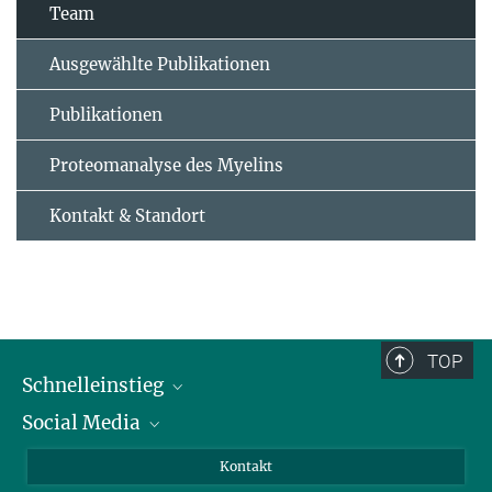
Team
Ausgewählte Publikationen
Publikationen
Proteomanalyse des Myelins
Kontakt & Standort
TOP
Schnelleinstieg
Social Media
Alumni
Bewerber*innen
LinkedIn
Kontakt