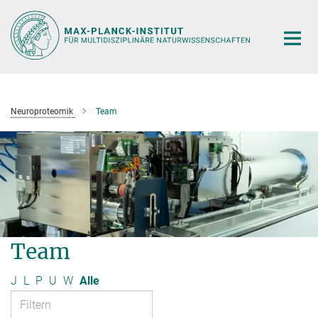
Hauptinhalt
Neuroproteomik
Team
Team
J
L
P
U
W
Alle