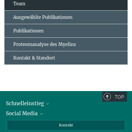
Team
Ausgewählte Publikationen
Publikationen
Proteomanalyse des Myelins
Kontakt & Standort
TOP
Schnelleinstieg
Social Media
Alumni
Bewerber*innen
LinkedIn
Kontakt