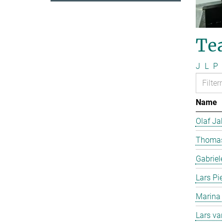
Te
J
L
P
Name
Olaf J
Thomas
Gabriel
Lars Pi
Marina
Lars v