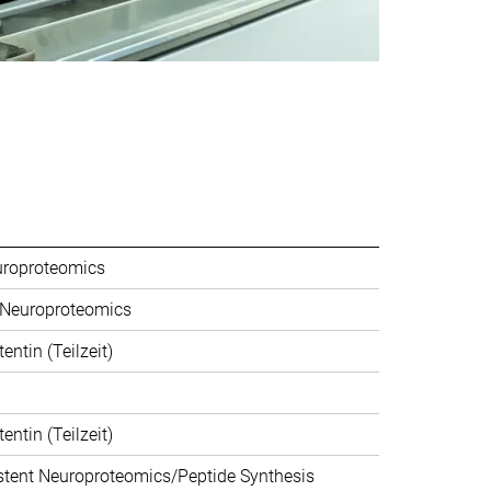
uroproteomics
 Neuroproteomics
ntin (Teilzeit)
ntin (Teilzeit)
stent Neuroproteomics/Peptide Synthesis