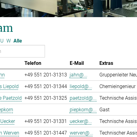
am
U
W
Alle
Telefon
E-Mail
Extras
ahn
+49 551 201-31313
jahn@...
Gruppenleiter Ne
 Liepold
+49 551 201-31344
liepold@...
Chemieingenieur
e Paetzold
+49 551 201-31325
paetzold@...
Technische Assiste
epkorn
piepkorn@...
Gast
 Uecker
+49 551 201-31331
uecker@...
Technische Assiste
an Werven
+49 551 201-31447
werven@...
Technischer Assi