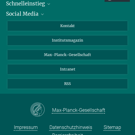
Schnelleinstieg
Social Media
Alumni
Bewerber*innen
LinkedIn
Kontakt
Besucher*innen
Bluesky
Institutsmagazin
Fördernde
Facebook
Journalist*innen
TikTok
Max-Planck-Gesellschaft
Schulen
YouTube
Intranet
Studierende
Wissenschaftler*innen
RSS
Max-Planck-Gesellschaft
Impressum
Datenschutzhinweis
Sitemap