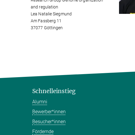
Research Group Genome organization
and regulation
Lea Natalie Siegmund
Am Fassberg 11
37077 Göttingen
Schnelleinstieg
Alumni
Bewerber*innen
Besucher*innen
Fördernde