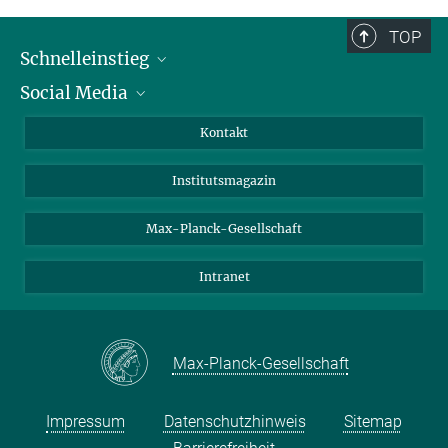
TOP
Schnelleinstieg
Social Media
Alumni
Bewerber*innen
LinkedIn
Kontakt
Besucher*innen
Bluesky
Institutsmagazin
Fördernde
Facebook
Journalist*innen
TikTok
Max-Planck-Gesellschaft
Schulen
YouTube
Intranet
Studierende
Wissenschaftler*innen
Max-Planck-Gesellschaft
Impressum
Datenschutzhinweis
Sitemap