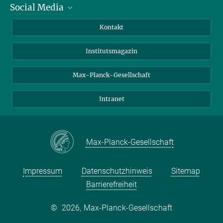
Social Media
Alumni
Bewerber*innen
LinkedIn
Kontakt
Besucher*innen
Bluesky
Institutsmagazin
Fördernde
Facebook
Journalist*innen
TikTok
Max-Planck-Gesellschaft
Schulen
YouTube
Intranet
Studierende
Wissenschaftler*innen
Max-Planck-Gesellschaft
Impressum
Datenschutzhinweis
Sitemap
Barrierefreiheit
©
2026, Max-Planck-Gesellschaft