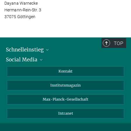
Dayana Warnecke
Hermann-Rein-Str. 3
37075 Göttingen
TOP
Schnelleinstieg
Social Media
Alumni
Bewerber*innen
LinkedIn
Kontakt
Besucher*innen
Bluesky
Institutsmagazin
Fördernde
Facebook
Journalist*innen
TikTok
Max-Planck-Gesellschaft
Schulen
YouTube
Intranet
Studierende
Wissenschaftler*innen