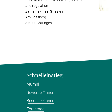
Research Group Genome organization
and regulation
Zahra Fakhraei Ghazvini
Am Fassberg 11
37077 Göttingen
Schnelleinstieg
Alumni
Bewerber*innen
Besucher*innen
Fördernde