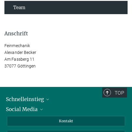
Team
Anschrift
Feinmechanik
Alexander Becker
Am Fassberg 11
37077 Göttingen
TOP
Schnelleinstieg
Social Media
Alumni
Bewerber*innen
LinkedIn
Kontakt
Besucher*innen
Bluesky