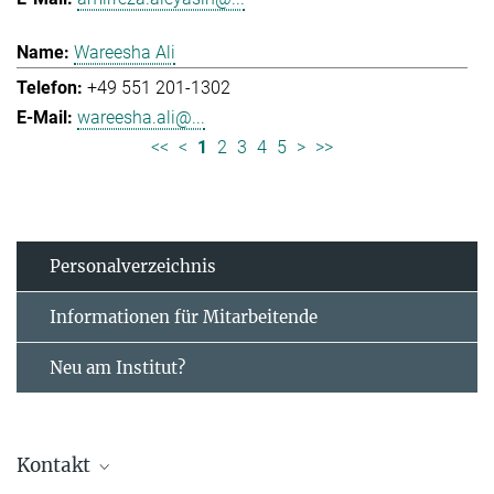
Wareesha Ali
+49 551 201-1302
wareesha.ali@...
<<
<
1
2
3
4
5
>
>>
Personal­verzeichnis
Informationen für Mitarbeitende
Neu am Institut?
Kontakt