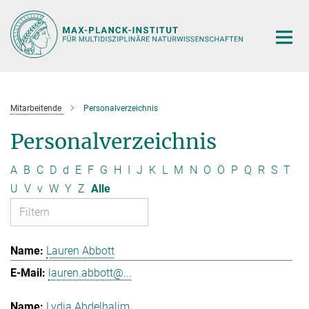
Hauptinhalt
Mitarbeitende
Personalverzeichnis
Personalverzeichnis
A
B
C
D
d
E
F
G
H
I
J
K
L
M
N
O
Ö
P
Q
R
S
T
U
V
v
W
Y
Z
Alle
Lauren Abbott
lauren.abbott@...
Lydia Abdelhalim