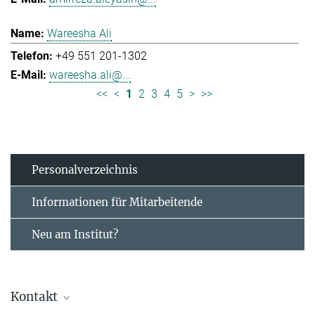
Wareesha Ali
+49 551 201-1302
wareesha.ali@...
<<
<
1
2
3
4
5
>
>>
Personal­verzeichnis
Informationen für Mitarbeitende
Neu am Institut?
Kontakt