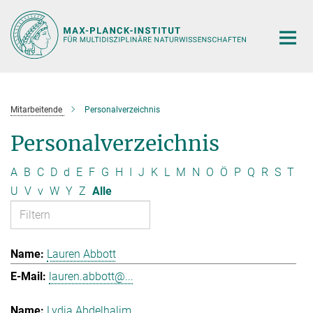
Hauptinhalt
Mitarbeitende
Personalverzeichnis
Personalverzeichnis
A
B
C
D
d
E
F
G
H
I
J
K
L
M
N
O
Ö
P
Q
R
S
T
U
V
v
W
Y
Z
Alle
Lauren Abbott
lauren.abbott@...
Lydia Abdelhalim