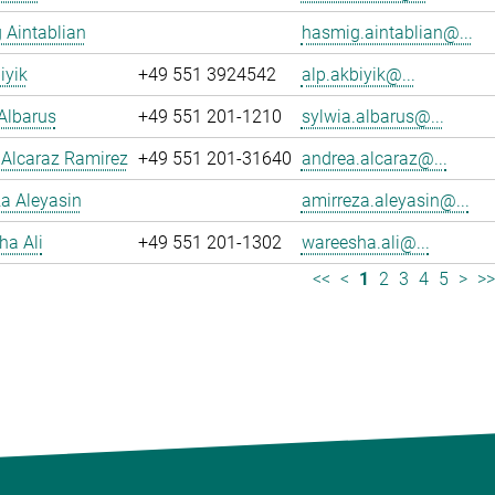
 Aintablian
hasmig.aintablian@...
iyik
+49 551 3924542
alp.akbiyik@...
Albarus
+49 551 201-1210
sylwia.albarus@...
 Alcaraz Ramirez
+49 551 201-31640
andrea.alcaraz@...
a Aleyasin
amirreza.aleyasin@...
ha Ali
+49 551 201-1302
wareesha.ali@...
<<
<
1
2
3
4
5
>
>