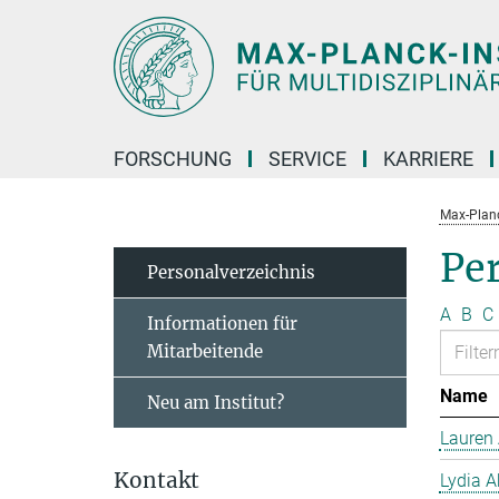
Hauptinhalt
FORSCHUNG
SERVICE
KARRIERE
Max-Planc
Pe
Personal­verzeichnis
A
B
C
Informationen für
Mitarbeitende
Name
Neu am Institut?
Lauren 
Kontakt
Lydia A