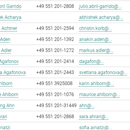
ril Garrido
+49 551 201-2808
julio.abril-garrido@...
ek Acharya
abhishek.acharya@...
n Achtner
+49 551 201-2594
christin.korb@...
 Aden
+49 551 201-1392
anakin.aden@...
 Adler
+49 551 201-1272
markus.adler@...
 Agafonov
+49 551 201-2414
dagafon@...
na Agafonova
+49 551 201-2443
svetlana.agafonova@...
hlborn
+49 551 3925008
karin.ahlborn@...
e Ahlborn
+49 551 201-1076
maurice.ahlborn@...
ng Ahn
+49 551 201-31449
ahn@...
rari
+49 551 201-2868
sara.ahrari@...
inatzi
sofia.ainatzi@...