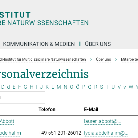
KOMMUNIKATION & MEDIEN
ÜBER UNS
k-Institut für Multidisziplinäre Naturwissenschaften
Über uns
Mitarbeit
rsonalverzeichnis
D
d
E
F
G
H
I
J
K
L
M
N
O
Ö
P
Q
R
S
T
U
V
v
W
Telefon
E-Mail
Abbott
lauren.abbott@...
bdelhalim
+49 551 201-26012
lydia.abdelhalim@...