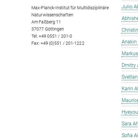
Julio Ab
Max-Planck-Institut für Multidisziplinäre
Naturwissenschaften
Abhish
Am Faßberg 11
37077 Göttingen
Christi
Tel: +49 0551 / 201-0
Anakin
Fax: +49 (0)551 / 201-1222
Markus
Dmitry
Svetla
Karin A
Mauric
Hyeyou
Sara Ah
Sofia A