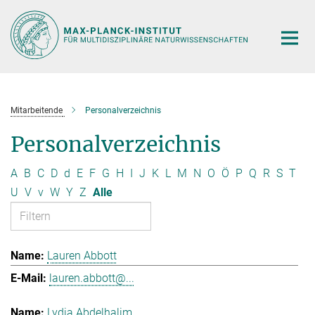
Hauptinhalt
Mitarbeitende
Personalverzeichnis
Personalverzeichnis
A
B
C
D
d
E
F
G
H
I
J
K
L
M
N
O
Ö
P
Q
R
S
T
U
V
v
W
Y
Z
Alle
Lauren Abbott
lauren.abbott@...
Lydia Abdelhalim