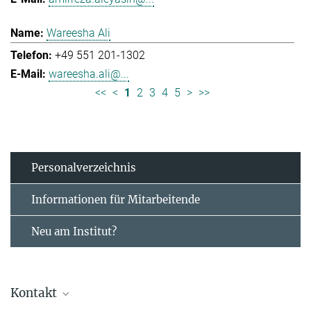
Wareesha Ali
+49 551 201-1302
wareesha.ali@...
<<
<
1
2
3
4
5
>
>>
Personal­verzeichnis
Informationen für Mitarbeitende
Neu am Institut?
Kontakt