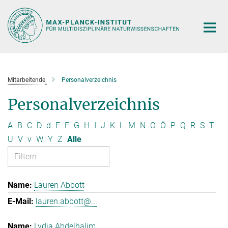
Hauptinhalt
Mitarbeitende
Personalverzeichnis
Personalverzeichnis
A
B
C
D
d
E
F
G
H
I
J
K
L
M
N
O
Ö
P
Q
R
S
T
U
V
v
W
Y
Z
Alle
Lauren Abbott
lauren.abbott@...
Lydia Abdelhalim