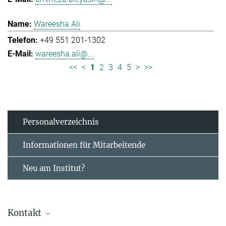
Wareesha Ali
+49 551 201-1302
wareesha.ali@...
<<
<
1
2
3
4
5
>
>>
Personal­verzeichnis
Informationen für Mitarbeitende
Neu am Institut?
Kontakt